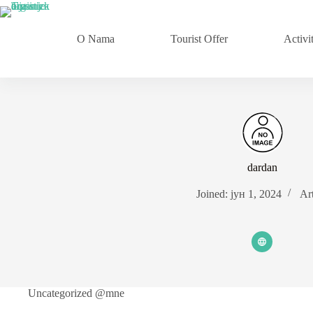
Skip
to
content
O Nama
Tourist Offer
Activit
dardan
Joined: јун 1, 2024
Art
Uncategorized @mne