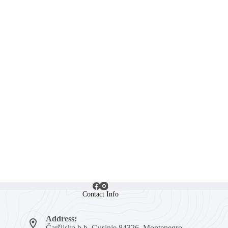
Contact Info
Address:
Čaršijska b.b, Gusinje 84326, Montenegro